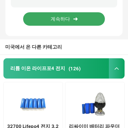
48V 라이프포4 건전지 팩
벽은 리튬 배터리를 탑재했습니다
미국에서 온 다른 카테고리
오프 그리드 태양 하이브리드 인버터
휴대용 발전소
리튬 이온 라이프포4 전지
(126)
32700 Lifepo4 전지 3.2
리싸이미 배터리 파우더