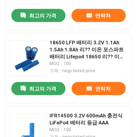
최고의 가격
연락처
회사 소개
공장 투어
18650 LFP 배터리 3.2V 1.1Ah
1.5Ah 1.8Ah 리?? 이온 포스파트
품질 관리
배터리 Lifepo4 18650 리?? 이온
배터리
MOQ：100
가격：negotiated price
연락처
최고의 가격
연락처
뉴스
모든 케이스
IFR14500 3.2V 600mAh 충전식
LiFePo4 배터리 등급 AAA
MOQ：100
리튬 이온 라이프포4 전지
가격：negotiated price