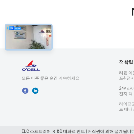
적합렬
리튬 이
모든 아주 좋은 순간 계속하세요
포4 전
24v 라
전지 팩
라이프포
트 배터
ELC 소프트웨어 Ｒ &D 데파르 멘트 | 저작권에 의해 설계됩니다@ Shen