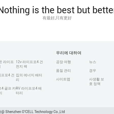
Nothing is the best but bette
有最好,只有更好
우리에 대하여
온 라이프
12v 라이프포4 건
공장 여행
뉴스
지
전지 팩
품질 관리
경우
이프포4 건
집의 에너지 배터
사이트맵
사생활 보
리
호 정책
4 골프 카
RV 라이프포4 배
리
터리
zhen O'CELL Technology Co.,Ltd