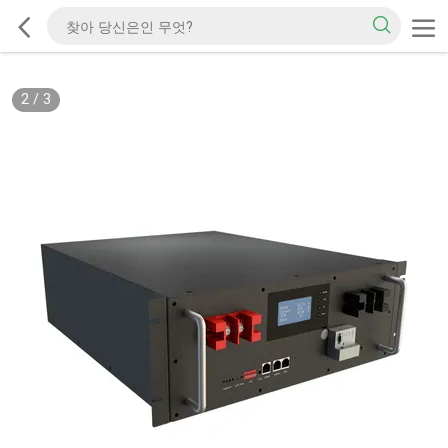
2
/
3