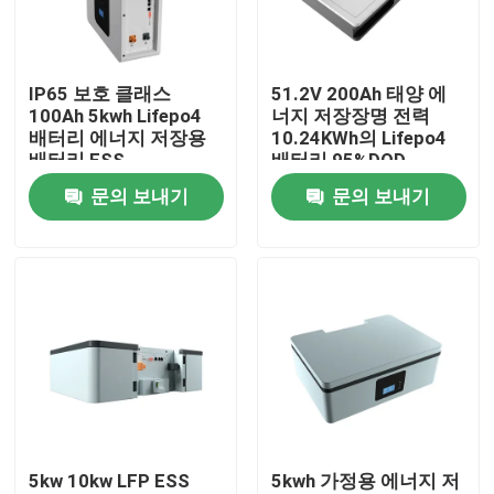
회사 소개
IP65 보호 클래스
51.2V 200Ah 태양 에
100Ah 5kwh Lifepo4
너지 저장장명 전력
공장 투어
배터리 에너지 저장용
10.24KWh의 Lifepo4
배터리 ESS
배터리 95%DOD
문의 보내기
문의 보내기
품질 관리
연락처
뉴스
모든 케이스
5kw 10kw LFP ESS
5kwh 가정용 에너지 저
리튬 이온 라이프포4 전지