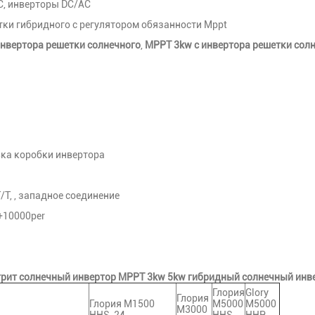
C, инверторы DC/AC
тки гибридного с регулятором обязанности Mppt
инвертора решетки солнечного
,
MPPT 3kw с инвертора решетки сол
ка коробки инвертора
 T/T, , западное соединение
+10000per
рит солнечный инвертор MPPT 3kw 5kw гибридный солнечный инв
Глория
Glory
Глория
Глория M1500
М5000
M5000
М3000