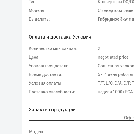
Тип:
Конвертеры DC/D
Модель:
С инвертора реше
Выделить:
Гибридное 3kw с 
Оплата и доставка Условия
Количество мин заказа:
2
Цена:
negotiated price
Упаковывая детали:
Солнечная упаков
Время доставки:
5-14 день работы
Условия оплаты:
T/T, L/C, D/A, D/P,
Поставка способности:
неделя 1000+PCA
Характер продукции
Оф-г
Модель