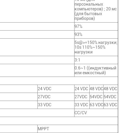
персональных
компьютеров) ; 20 мс
(для бытовых
приборов)
97%
93%
5s@>=150% нагрузки;
10s 110%~150%
нагрузки
3:1
0.6~1 ((индуктивный
или емкостный)
24 VDC
24 VDC
48 VDC
48 VDC
27VDC
27VDC
54VDC
54VDC
33 VDC
33 VDC
63 VDC
63 VDC
CC/CV
MPPT