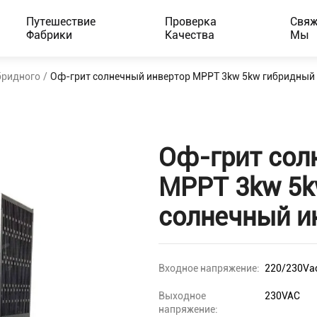
Путешествие
Проверка
Свяж
Фабрики
Качества
Мы
бридного
/
Оф-грит солнечный инвертор MPPT 3kw 5kw гибридный
Оф-грит сол
MPPT 3kw 5k
солнечный и
Входное напряжение:
220/230Va
Выходное
230VAC
напряжение: