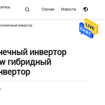
итесь
Случаи
Новости
 солнечный инвертор
нечный инвертор
w гибридный
нвертор
c