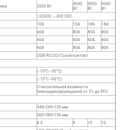
4000
5000
5000
сива
2000 Вт
Вт
Вт
Вт
120VDC ~ 450 VDC
10А
15А
18А
18А
60А
80А
80А
80А
40А
60А
60А
60А
60А
80А
80А
80А
USB/RS232/Сухой контакт
(-10°C~50°C)
(-15°C~60°C)
Относительная влажность
(неконденсирующаяся) от 5% до 95%
448*295*105 мм
565*380*190 мм
8.5
9
10
10