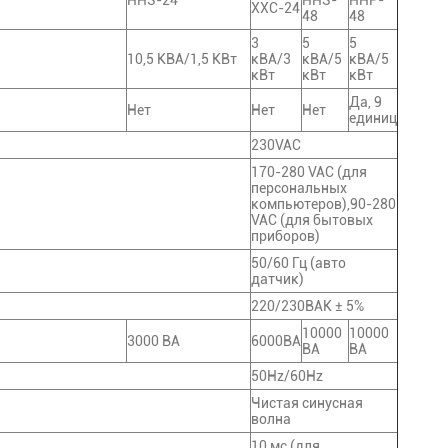
HHS-24
HHS-
HHP-
ХХС-24
48
48
3
5
5
10,5 КВА/1,5 КВт
кВА/3
кВА/5
кВА/5
кВт
кВт
кВт
Да, 9
Нет
Нет
Нет
единиц
230VAC
170-280 VAC (для
персональных
компьютеров),90-280
VAC (для бытовых
приборов)
50/60 Гц (авто
датчик)
220/230ВАК ± 5%
10000
10000
3000 ВА
6000ВА
ВА
ВА
50Hz/60Hz
Чистая синусная
волна
10 мс (для