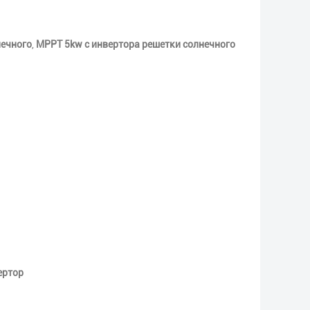
нечного
,
MPPT 5kw с инвертора решетки солнечного
ертор