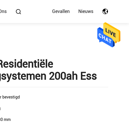
Ons
Gevallen
Nieuws
esidentiële
gsystemen 200ah Ess
r bevestigd
g
80 mm