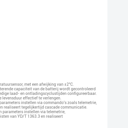
atuursensor, met een afwijking van ±2°C.
sterende capaciteit van de batterij wordt gecontroleerd
dige laad- en ontladingscyclustijden configureerbaar.
 levensduur effectief te verlengen.
parameters instellen via commando's zoals telemetrie,
 realiseert tegelijkertijd cascade communicatie.
 parameters instellen via telemetrie,
sten van YD/T 1363.3 en realiseert