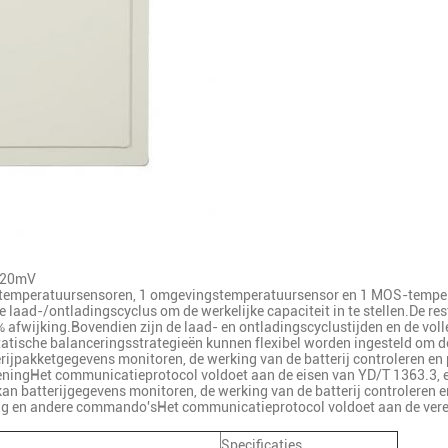
 ±20mV
ijtemperatuursensoren, 1 omgevingstemperatuursensor en 1 MOS-temper
ige laad-/ontladingscyclus om de werkelijke capaciteit in te stellen.De re
fwijking.Bovendien zijn de laad- en ontladingscyclustijden en de volle
statische balanceringsstrategieën kunnen flexibel worden ingesteld om de
ijpakketgegevens monitoren, de werking van de batterij controleren en 
eningHet communicatieprotocol voldoet aan de eisen van YD/T 1363.3, en
an batterijgegevens monitoren, de werking van de batterij controleren en
ng en andere commando'sHet communicatieprotocol voldoet aan de verei
Specificaties