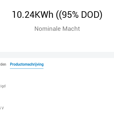
10.24KWh ((95% DOD)
Nominale Macht
rden
Productomschrijving
tigd
4 V