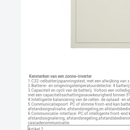
Kenmerken van een zonne-inverter
1.C32-celbatterijspanningstest, met een afwijking van
2.Batterie- en omgevingstemperatuurdetectie: 4 batter
3.Capaciteit en cycli van de batterij: Voltooi een volled
met een capaciteitsschattingsnauwkeurigheid binnen 5% a
4.Intelligente balancering van de cellen: de oplaad- en 
5.Communicatiepoort: PC of slimme front-end kan batter
afstandssignalisatie, afstandsregeling,en afstandsbedi
6.Communicatie-interface: PC of intelligente front-end k
afstandssignalering, afstandsregeling,afstandsbedieni
cascadecommunicatie.
Artikel 2