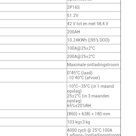
2P16S
51.2V
42 V tot en met 58,4 V
200AH
10.24KWh ((95% DOD)
100A@25±2°C
200A@25±2°C
Maximale ontladingstroom
0°45°C (laad)
-10 ̊40°C (afvoer)
-10°C~35°C (in 1 maand
opslag)
25±2°C (in 3 maanden
opslag)
65%±20%RH
(860) × 638) × 180 mm
103 kg±3 kg
4000 cycli @ 25°C 100A
Ladings-/ontladingsstroom