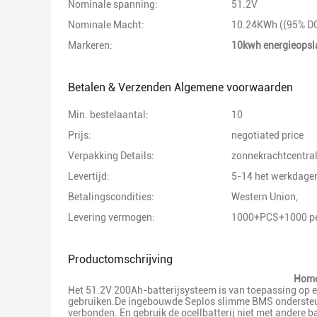
Nominale spanning:
51.2V
Nominale Macht:
10.24KWh ((95% D
Markeren:
10kwh energieopsl
Betalen & Verzenden Algemene voorwaarden
Min. bestelaantal:
10
Prijs:
negotiated price
Verpakking Details:
zonnekrachtcentral
Levertijd:
5-14 het werkdage
Betalingscondities:
Western Union,
Levering vermogen:
1000+PCS+1000 pe
Productomschrijving
Home
Het 51.2V 200Ah-batterijsysteem is van toepassing op en
gebruiken.De ingebouwde Seplos slimme BMS ondersteunt 
verbonden. En gebruik de ocellbatterij niet met andere b