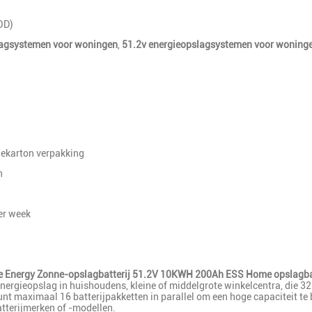
OD)
agsystemen voor woningen
,
51.2v energieopslagsystemen voor woning
ekarton verpakking
n
r week
 Energy Zonne-opslagbatterij 51.2V 10KWH 200Ah ESS Home opslagbat
ergieopslag in huishoudens, kleine of middelgrote winkelcentra, die 32
maximaal 16 batterijpakketten in parallel om een hoge capaciteit te b
atterijmerken of -modellen.