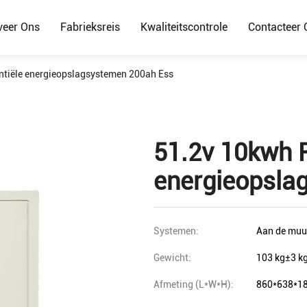
veer Ons
Fabrieksreis
Kwaliteitscontrole
Contacteer 
ntiële energieopslagsystemen 200ah Ess
51.2v 10kwh R
energieopsla
Systemen:
Aan de muu
Gewicht:
103 kg±3 k
Afmeting (L*W*H):
860*638*1