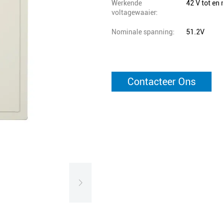
Werkende
42 V tot en
voltagewaaier:
Nominale spanning:
51.2V
Contacteer Ons