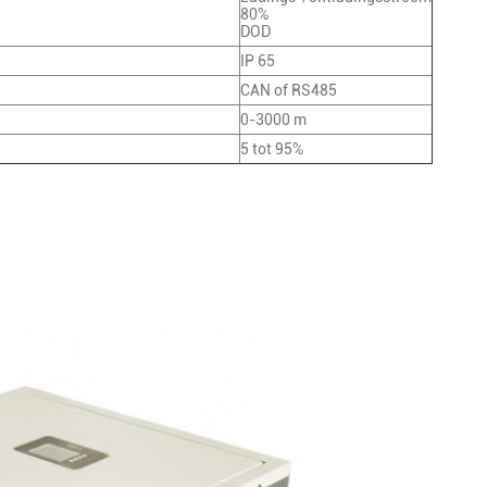
80%
DOD
IP 65
CAN of RS485
0-3000 m
5 tot 95%