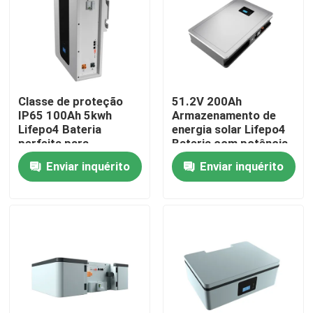
Quem Somos
Fábrica
Classe de proteção
51.2V 200Ah
IP65 100Ah 5kwh
Armazenamento de
Controle de Qualidade
Lifepo4 Bateria
energia solar Lifepo4
perfeita para
Bateria com potência
armazenamento de
nominal 10,24KWh
Enviar inquérito
Enviar inquérito
energia Bateria ESS
95%DOD
Fale Conosco
notícias
Todos os casos
Bateria do íon LiFePO4 do lítio