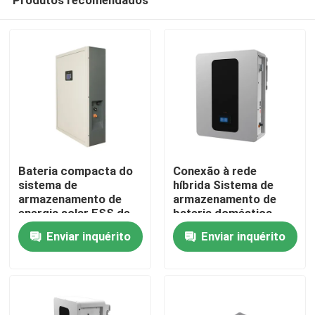
Bateria compacta do
Conexão à rede
sistema de
híbrida Sistema de
armazenamento de
armazenamento de
energia solar ESS de
bateria doméstica
Casa
51.2V 200Ah para um
51.2V 100Ah Bateria
Enviar inquérito
Enviar inquérito
desempenho ideal
de armazenamento
ESS 5kWh
Produtos
Show de RV