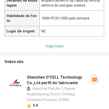
Detalhes da emba
empacotamento da caixa da central
lagem
elétrica de energias solares
Habilidade da fon
1000+PCS+1000 pela semana
te
Lugar de origem
NC
Veja mais
Sobre nós
Shenzhen O'CELL Technology
Co.,Ltd perfil do fabricante
Industrial Park,No.1,Yayuan
Road,Xiaoting District,Yichang
City,Hubei Province ,CHINA
5.0