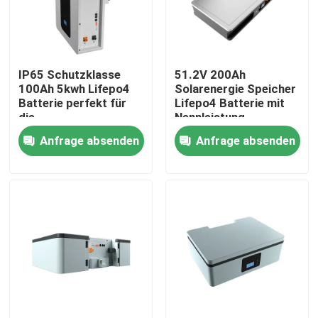
Über uns
IP65 Schutzklasse
51.2V 200Ah
Fabrik Tour
100Ah 5kwh Lifepo4
Solarenergie Speicher
Batterie perfekt für
Lifepo4 Batterie mit
die
Nennleistung
Qualitätskontrolle
Energiespeicherung
10,24KWh 95%DOD
Anfrage absenden
Anfrage absenden
Batterie ESS
Kontakt
Nachrichten
Alle Fälle
Batterie des Lithium-Ionlifepo4