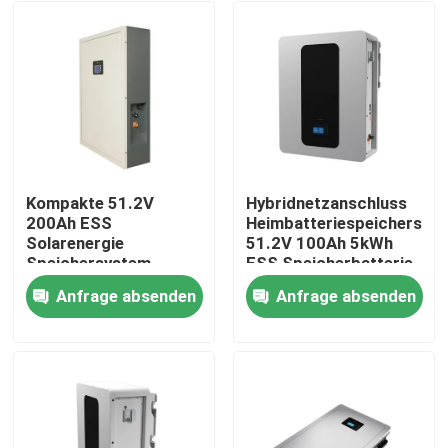
Kompakte 51.2V
Hybridnetzanschluss
200Ah ESS
Heimbatteriespeichersys
Solarenergie
51.2V 100Ah 5kWh
Speichersystem
ESS Speicherbatterie
Batterie für optimale
Anfrage absenden
Anfrage absenden
Leistung
Startseite
Produkte
VR Show