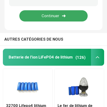
paquet de batterie de 48V LiFePO4
batterie au lithium fixée au mur
AUTRES CATÉGORIES DE NOUS
Outre de l'inverseur hybride solaire de grille
Centrale électrique portative
Batterie de l'ion LiFePO4 de lithium
(126)
32700 Lifepo4 lithium
Le fer de lithium de