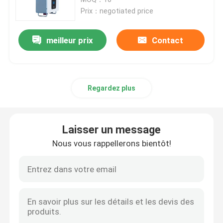
Prix：negotiated price
paquet de batterie de 12v LiFePO4
meilleur prix
Contact
paquet de batterie de 24v Lifepo4
Regardez plus
Batterie à la maison d'énergie
Batterie de chariot de golf Lifepo4
Laisser un message
Nous vous rappellerons bientôt!
Batterie de rv LiFePo4
Cellule de phosphate de lithium
petite batterie de lipo