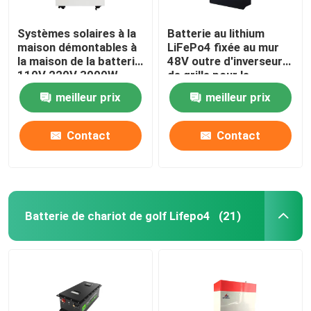
Systèmes solaires à la
Batterie au lithium
maison démontables à
LiFePo4 fixée au mur
la maison de la batterie
48V outre d'inverseur
110V 220V 3000W
de grille pour le
d'énergie
système d'alimentation
meilleur prix
meilleur prix
solaire à la maison
Contact
Contact
Batterie de chariot de golf Lifepo4
(21)