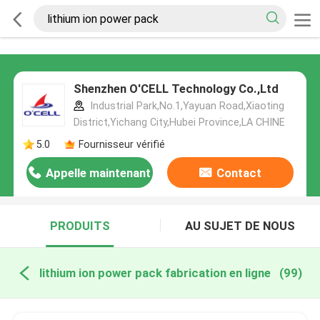
Shenzhen O'CELL Technology Co.,Ltd
Industrial Park,No.1,Yayuan Road,Xiaoting
District,Yichang City,Hubei Province,LA CHINE
5.0
Fournisseur vérifié
Appelle maintenant
Contact
PRODUITS
AU SUJET DE NOUS
lithium ion power pack fabrication en ligne
(99)