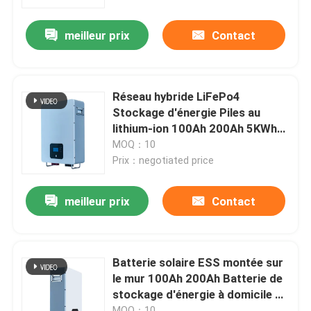
meilleur prix
Contact
A propos de nous
Visite d'usine
Réseau hybride LiFePo4
Stockage d'énergie Piles au
Contrôle de la qualité
lithium-ion 100Ah 200Ah 5KWh
10KWh 15KWh
MOQ：10
Prix：negotiated price
Contact
meilleur prix
Contact
nouvelles
Tous les cas
Batterie solaire ESS montée sur
le mur 100Ah 200Ah Batterie de
stockage d'énergie à domicile à
Batterie de l'ion LiFePO4 de lithium
ions de lithium
MOQ：10