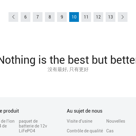
6
7
8
9
10
11
12
13
Nothing is the best but bette
没有最好, 只有更好
e produit
Au sujet de nous
 de l'ion
paquet de
Visite d'usine
Nouvelles
4 de
batterie de 12v
LiFePO4
Contrôle de qualité
Cas