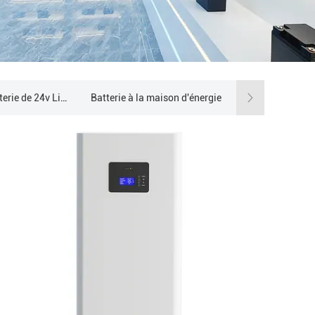
paquet de batterie de 24v Lifepo4
Batterie à la maison d'énergie
Outre de l'inverseur hybride solaire de grille
Centrale électrique portative