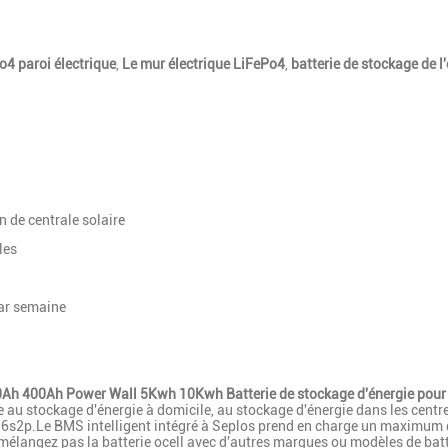
4 paroi électrique
,
Le mur électrique LiFePo4
,
batterie de stockage de 
 de centrale solaire
les
r semaine
Ah 400Ah Power Wall 5Kwh 10Kwh Batterie de stockage d'énergie pour
e au stockage d'énergie à domicile, au stockage d'énergie dans les centr
 16s2p.Le BMS intelligent intégré à Seplos prend en charge un maximum d
mélangez pas la batterie ocell avec d'autres marques ou modèles de batt