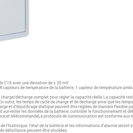
pile C16 avec une déviation de ± 20 mV
 4 capteurs de température de la batterie, 1 capteur de température amb
e charge/décharge complet pour régler la capacité réelle.La capacité resta
En outre, les temps de cycle de charge et de décharge ainsi que les temp
harge et d'équilibrage statique peuvent être réglées de manière flexible p
 surveiller les données de la batterie, contrôler le fonctionnement et d
istance,et télécommandeLe protocole de communication est conforme aux 
e l'historique: l'état de la batterie et les informations d'alarme seront 
e défaillance peuvent être stockées.