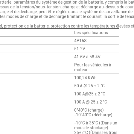
terie: paramètres du système de gestion de la batterie, y compris la batt
essus de la tension/sous-tension, charge et décharge au-dessus du couran
rge et de décharge, peut être réglée dans le système de surveillance de l
 les modes de charge et de décharge limitant le courant, la sortie de tens
, protection de la batterie, protection contre les températures élevées et 
Les spécifications
4P16S
51.2V
41.6V à 58.4V
Pour les véhicules à
moteur
100,24 KWh
50 A @ 25 ± 2 °C
100 A@25 ± 2 °C
100 A @ 25 ± 2 °C
0°40°C (charge)
-10°40°C (décharge)
-10°C à 35°C ((Dans un
mois de stockage)
25±2°C ((Dans les trois