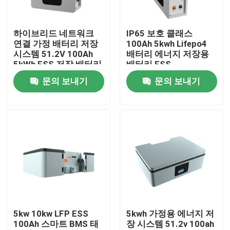
회사 소개
하이브리드 네트워크
IP65 보호 클래스
연결 가정 배터리 저장
100Ah 5kwh Lifepo4
시스템 51.2V 100Ah
배터리 에너지 저장용
공장 투어
5kWh ESS 저장 배터리
배터리 ESS
문의 보내기
문의 보내기
품질 관리
연락처
뉴스
모든 케이스
5kw 10kw LFP ESS
5kwh 가정용 에너지 저
100Ah 스마트 BMS 태
장 시스템 51.2v 100ah
리튬 이온 라이프포4 전지