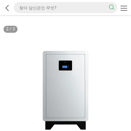
2
/
3