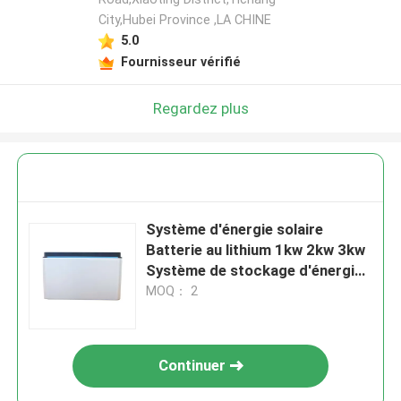
City,Hubei Province ,LA CHINE
5.0
Fournisseur vérifié
Regardez plus
Système d'énergie solaire
Batterie au lithium 1kw 2kw 3kw
Système de stockage d'énergie
hors réseau
MOQ： 2
Continuer