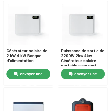
A propos de nous
Visite d'usine
Contrôle de la qualité
Générateur solaire de
Puissance de sortie de
2 kW 4 kW Banque
2200W 2kw 4kw
d'alimentation
Générateur solaire
Contact
portable avec port
USB 5V 2A
envoyer une
envoyer une
nouvelles
demande
demande
Tous les cas
Batterie de l'ion LiFePO4 de lithium