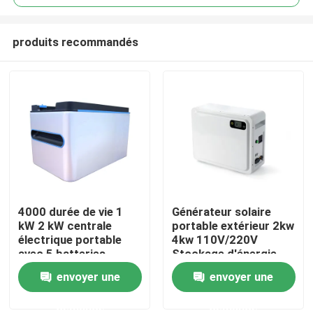
produits recommandés
4000 durée de vie 1
Générateur solaire
Aperçu
kW 2 kW centrale
portable extérieur 2kw
électrique portable
4kw 110V/220V
avec 5 batteries
Stockage d'énergie
Produits
parallèles maximum
Batterie au lithium
envoyer une
envoyer une
demande
demande
VR Show