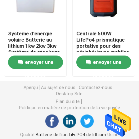
paquet de batterie de 12v LiFePO4
Système d'énergie
Centrale 500W
paquet de batterie de 24v Lifepo4
solaire Batterie au
LifePo4 prismatique
lithium 1kw 2kw 3kw
portative pour des
Système de stockage
périphériques mobiles
Batterie à la maison d'énergie
d'énergie hors réseau
envoyer une
envoyer une
Batterie de chariot de golf Lifepo4
demande
demande
Aperçu
Au sujet de nous
Contactez-nous
Desktop Site
Batterie de rv LiFePo4
Plan du site
Politique en matière de protection de la vie privée
Cellule de phosphate de lithium
petite batterie de lipo
Qualité
Batterie de l'ion LiFePO4 de lithium
Usine