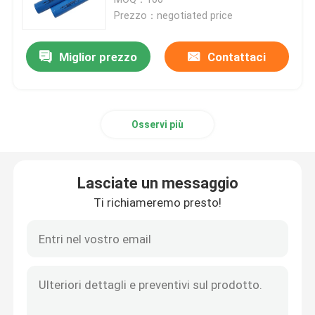
Prezzo：negotiated price
pacchetto della batteria di 12v LiFePO4
Miglior prezzo
Contattaci
pacchetto della batteria di 24v Lifepo4
Osservi più
Batteria domestica di energia
Batteria del carretto di golf Lifepo4
Lasciate un messaggio
Ti richiameremo presto!
Batteria di rv LiFePo4
Cellula del fosfato del litio
piccola batteria di lipo