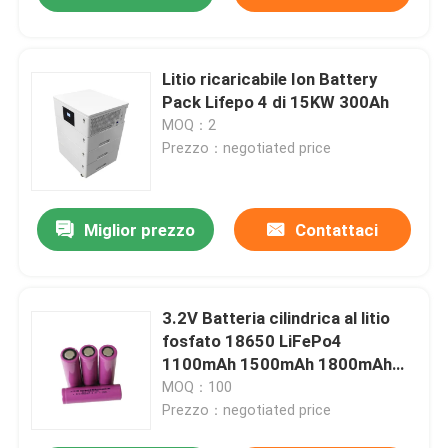
Litio ricaricabile Ion Battery
Pack Lifepo 4 di 15KW 300Ah
MOQ：2
Prezzo：negotiated price
Miglior prezzo
Contattaci
3.2V Batteria cilindrica al litio
fosfato 18650 LiFePo4
1100mAh 1500mAh 1800mAh
Batteria LiFePo4
MOQ：100
Prezzo：negotiated price