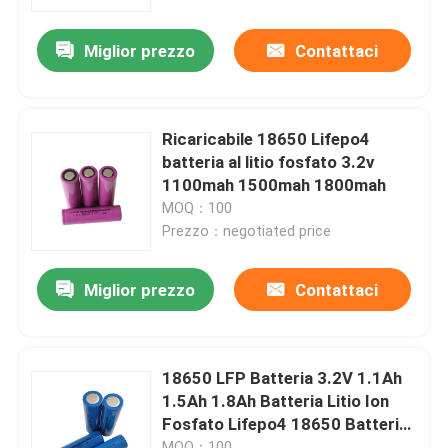
Miglior prezzo
Contattaci
Chi siamo
Fatory Tour
Ricaricabile 18650 Lifepo4
batteria al litio fosfato 3.2v
Controllo di qualità
1100mah 1500mah 1800mah
MOQ：100
Prezzo：negotiated price
Contattaci
Miglior prezzo
Contattaci
notizie
Tutti i casi
18650 LFP Batteria 3.2V 1.1Ah
1.5Ah 1.8Ah Batteria Litio Ion
Fosfato Lifepo4 18650 Batteria
Batteria dello ione LiFePO4 del litio
Litio Ion
MOQ：100