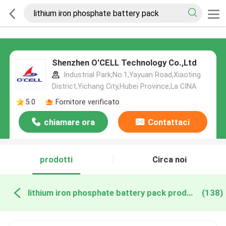
Shenzhen O'CELL Technology Co.,Ltd
Industrial Park,No.1,Yayuan Road,Xiaoting
District,Yichang City,Hubei Province,La CINA
5.0
Fornitore verificato
chiamare ora
Contattaci
prodotti
Circa noi
lithium iron phosphate battery pack produzione online
(138)