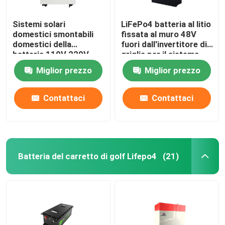
Sistemi solari
LiFePo4 batteria al litio
domestici smontabili
fissata al muro 48V
domestici della
fuori dall'invertitore di
batteria 110V 220V
griglia per il sistema
3000W di energia
domestico di energia
Miglior prezzo
Miglior prezzo
solare
Contattaci
Contattaci
Batteria del carretto di golf Lifepo4
(21)