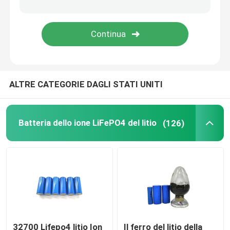
pacchetto della batteria di 48V LiFePO4
batteria al litio fissata al muro
ALTRE CATEGORIE DAGLI STATI UNITI
Fuori dall'invertitore ibrido solare di griglia
Centrale elettrica portatile
Batteria dello ione LiFePO4 del litio
(126)
32700 Lifepo4 litio Ion
Il ferro del litio della