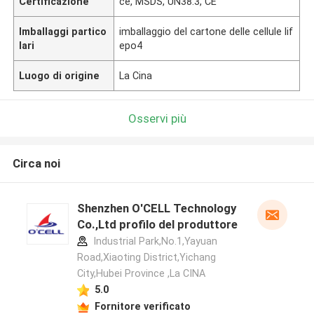
Certificazione
ce, MSDS, UN38.3, CE
Imballaggi partico
imballaggio del cartone delle cellule lif
lari
epo4
Luogo di origine
La Cina
Osservi più
Circa noi
Shenzhen O'CELL Technology
Co.,Ltd profilo del produttore
Industrial Park,No.1,Yayuan
Road,Xiaoting District,Yichang
City,Hubei Province ,La CINA
5.0
Fornitore verificato