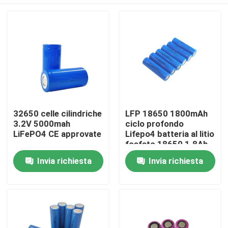
32650 celle cilindriche
LFP 18650 1800mAh
3.2V 5000mah
ciclo profondo
LiFePO4 CE approvate
Lifepo4 batteria al litio
fosfato 18650 1.8Ah
3.2v
Casa
Invia richiesta
Invia richiesta
Prodotti
Mostra VR