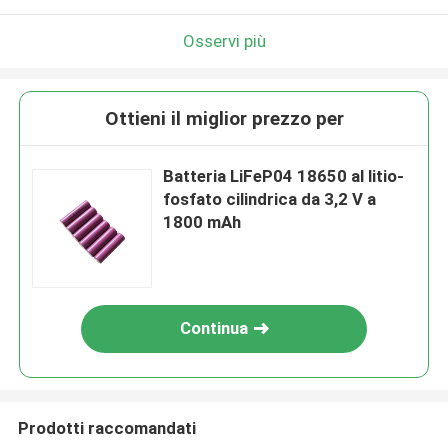
Osservi più
Ottieni il miglior prezzo per
Batteria LiFeP04 18650 al litio-
fosfato cilindrica da 3,2 V a
1800 mAh
Continua
Prodotti raccomandati