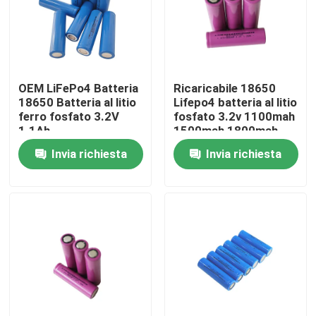
Chi siamo
Fatory Tour
OEM LiFePo4 Batteria
Ricaricabile 18650
18650 Batteria al litio
Lifepo4 batteria al litio
ferro fosfato 3.2V
fosfato 3.2v 1100mah
Controllo di qualità
1.1Ah
1500mah 1800mah
Invia richiesta
Invia richiesta
Contattaci
notizie
Tutti i casi
Batteria dello ione LiFePO4 del litio