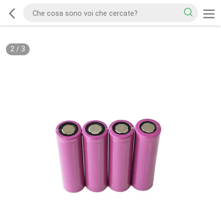
2
/
3