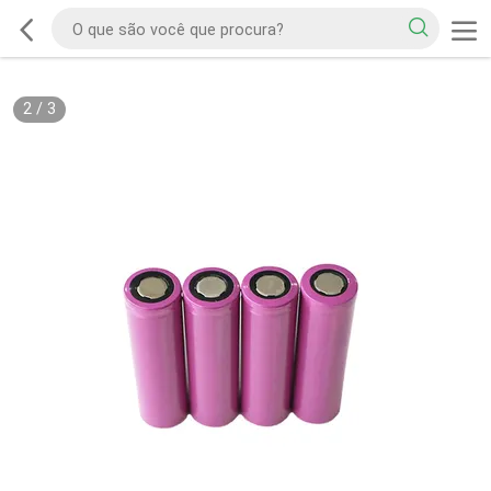
2
/
3