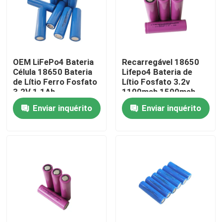
Quem Somos
Fábrica
OEM LiFePo4 Bateria
Recarregável 18650
Célula 18650 Bateria
Lifepo4 Bateria de
de Lítio Ferro Fosfato
Lítio Fosfato 3.2v
Controle de Qualidade
3.2V 1.1Ah
1100mah 1500mah
1800mah
Enviar inquérito
Enviar inquérito
Fale Conosco
notícias
Todos os casos
Bateria do íon LiFePO4 do lítio