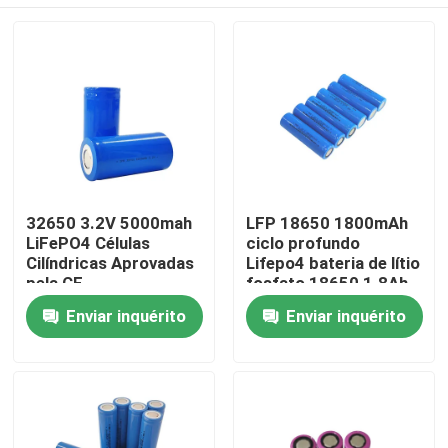
32650 3.2V 5000mah
LFP 18650 1800mAh
LiFePO4 Células
ciclo profundo
Cilíndricas Aprovadas
Lifepo4 bateria de lítio
pela CE
fosfato 18650 1.8Ah
3.2v
Casa
Enviar inquérito
Enviar inquérito
Produtos
Show de RV