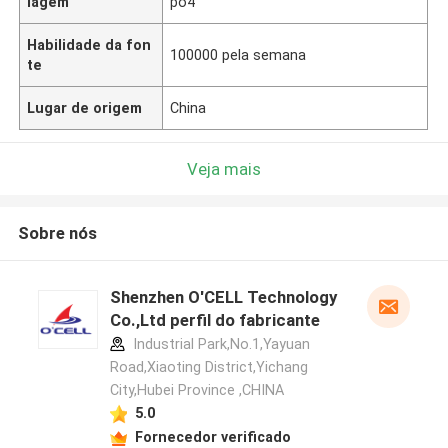
lagem
po4
Habilidade da fon
100000 pela semana
te
Lugar de origem
China
Veja mais
Sobre nós
Shenzhen O'CELL Technology
Co.,Ltd perfil do fabricante
Industrial Park,No.1,Yayuan
Road,Xiaoting District,Yichang
City,Hubei Province ,CHINA
5.0
Fornecedor verificado