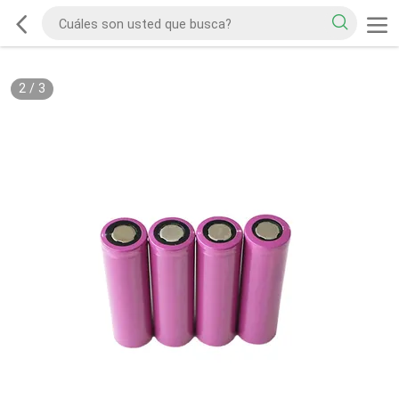
2
/
3