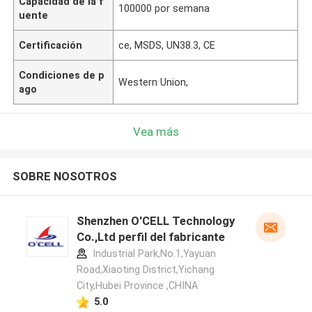
Capacidad de la f
100000 por semana
uente
Certificación
ce, MSDS, UN38.3, CE
Condiciones de p
Western Union,
ago
Vea más
SOBRE NOSOTROS
Shenzhen O'CELL Technology
Co.,Ltd perfil del fabricante
Industrial Park,No.1,Yayuan
Road,Xiaoting District,Yichang
City,Hubei Province ,CHINA
5.0