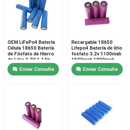
Sobre nosotros
Visita a la fábrica
OEM LiFePo4 Batería
Recargable 18650
Célula 18650 Batería
Lifepo4 Batería de litio
Control de Calidad
de Fósfato de Hierro
fosfato 3.2v 1100mah
de Litio 3.2V 1.1Ah
1500mah 1800mah
Enviar Consulta
Enviar Consulta
Contacto
noticias
Todos los casos
Batería de la ión de litio LiFePO4