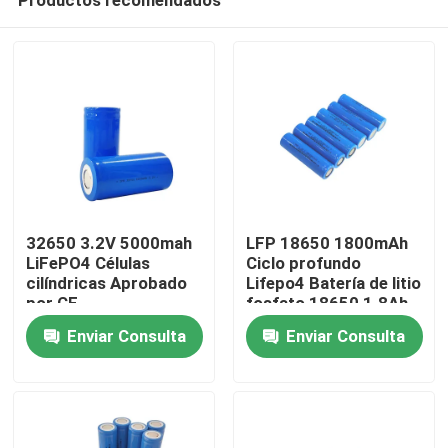
32650 3.2V 5000mah
LFP 18650 1800mAh
LiFePO4 Células
Ciclo profundo
cilíndricas Aprobado
Lifepo4 Batería de litio
por CE
fosfato 18650 1.8Ah
Inicio
3.2v
Enviar Consulta
Enviar Consulta
Productos
VR Show