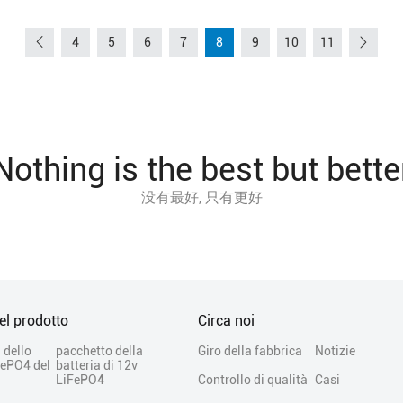
4
5
6
7
8
9
10
11
Nothing is the best but bette
没有最好, 只有更好
el prodotto
Circa noi
 dello
pacchetto della
Giro della fabbrica
Notizie
FePO4 del
batteria di 12v
LiFePO4
Controllo di qualità
Casi