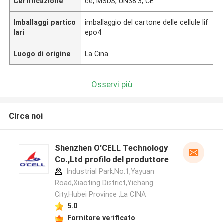
Certificazione
ce, MSDS, UN38.3, CE
Imballaggi partico
imballaggio del cartone delle cellule lif
lari
epo4
Luogo di origine
La Cina
Osservi più
Circa noi
Shenzhen O'CELL Technology
Co.,Ltd profilo del produttore
Industrial Park,No.1,Yayuan
Road,Xiaoting District,Yichang
City,Hubei Province ,La CINA
5.0
Fornitore verificato