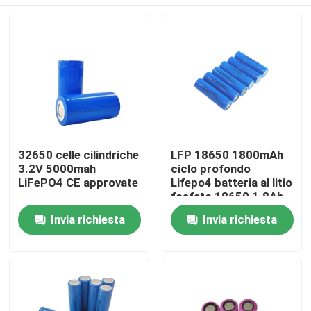
32650 celle cilindriche
LFP 18650 1800mAh
3.2V 5000mah
ciclo profondo
LiFePO4 CE approvate
Lifepo4 batteria al litio
fosfato 18650 1.8Ah
3.2v
Casa
Invia richiesta
Invia richiesta
Prodotti
Mostra VR