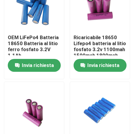
Chi siamo
Fatory Tour
OEM LiFePo4 Batteria
Ricaricabile 18650
18650 Batteria al litio
Lifepo4 batteria al litio
ferro fosfato 3.2V
fosfato 3.2v 1100mah
Controllo di qualità
1.1Ah
1500mah 1800mah
Invia richiesta
Invia richiesta
Contattaci
notizie
Tutti i casi
Batteria dello ione LiFePO4 del litio