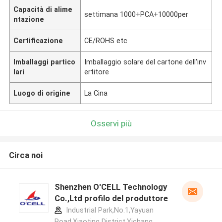
Capacità di alime
settimana 1000+PCA+10000per
ntazione
Certificazione
CE/ROHS etc
Imballaggi partico
Imballaggio solare del cartone dell'inv
lari
ertitore
Luogo di origine
La Cina
Osservi più
Circa noi
Shenzhen O'CELL Technology
Co.,Ltd profilo del produttore
Industrial Park,No.1,Yayuan
Road,Xiaoting District,Yichang