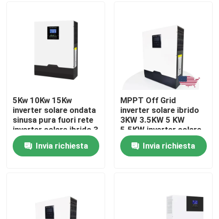
Chi siamo
Fatory Tour
Controllo di qualità
5Kw 10Kw 15Kw
MPPT Off Grid
inverter solare ondata
inverter solare ibrido
sinusa pura fuori rete
3KW 3.5KW 5 KW
Contattaci
inverter solare ibrido 3
5.5KW inverter solare
fase
Invia richiesta
Invia richiesta
notizie
Tutti i casi
Batteria dello ione LiFePO4 del litio