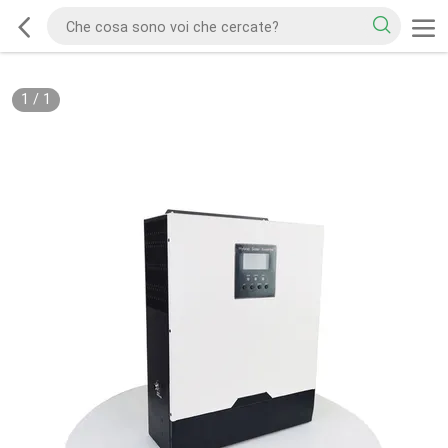
1
/
1