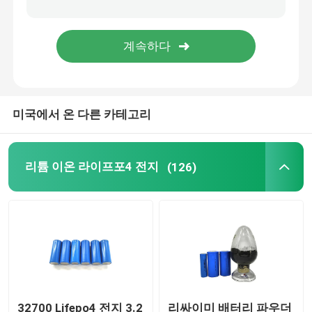
48V 라이프포4 건전지 팩
벽은 리튬 배터리를 탑재했습니다
미국에서 온 다른 카테고리
오프 그리드 태양 하이브리드 인버터
휴대용 발전소
리튬 이온 라이프포4 전지
(126)
32700 Lifepo4 전지 3.2
리싸이미 배터리 파우더