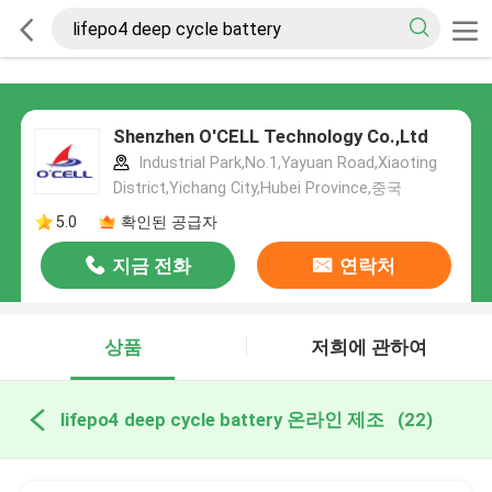
Shenzhen O'CELL Technology Co.,Ltd
Industrial Park,No.1,Yayuan Road,Xiaoting
District,Yichang City,Hubei Province,중국
5.0
확인된 공급자
지금 전화
연락처
상품
저희에 관하여
lifepo4 deep cycle battery 온라인 제조
(22)