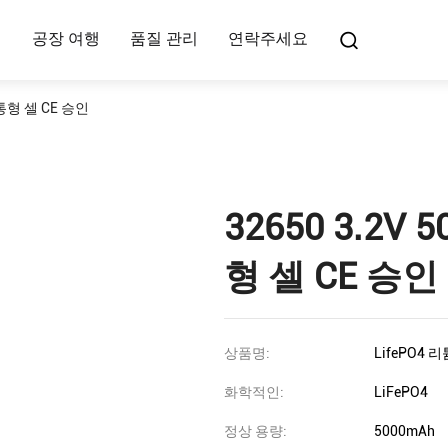
여
공장 여행
품질 관리
연락주세요
 원통형 셀 CE 승인
32650 3.2V 
형 셀 CE 승인
상품명:
LifePO4 리
화학적인:
LiFePO4
정상 용량:
5000mAh