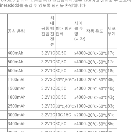
B, UN38.3 및 기타 인증을 승인 받았습니다.셀은 안전하고 신뢰할 수 있으
nesedddd를 즐길 수 있도록 당신을 환영합니다.
최
대
사이
공칭
방
최대 방전
클 수
세포
공칭 용량
작동 온도
전압
전
전류
명
무게
전
(시각)
류
400mAh
3.2V
1C
3C,5C
≥4000
17g
-20℃-60℃
500mAh
3.2V
1C
3C,5C
≥4000
17g
-20℃-60℃
600mAh
3.2V
1C
3C,5C
≥4000
18g
-20℃-60℃
1100mAh
3.2V
3C
≥1000
38g
30℃,50℃
-20℃-60℃
1500mAh
3.2V
1C
3C,5C
≥4000
40g
-20℃-60℃
1800mAh
3.2V
1C
3C,5C
≥4000
43g
-20℃-60℃
2500mAh
3.2V
3C
≥1000
83g
30℃,40℃
-20℃-60℃
3000mAh
3.2V
2C
10C,15C
≥2000
81g
-20℃-60℃
3400mAh
3.2V
1C
3C,5C
≥4000
85g
-20℃-60℃