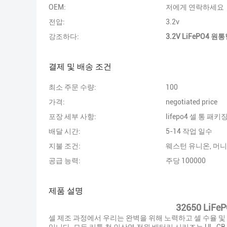
OEM:
저에게 연락하세요
전압:
3.2v
강조하다:
3.2V LiFePO4 원
결제 및 배송 조건
최소 주문 수량:
100
가격:
negotiated price
포장 세부 사항:
lifepo4 셀 통 패키
배달 시간:
5-14 작업 일수
지불 조건:
웨스턴 유니온, 머
공급 능력:
주당 100000
제품 설명
32650 LiFe
셀 제조 과정에서 우리는 완벽을 위해 노력하고 셀 수율 