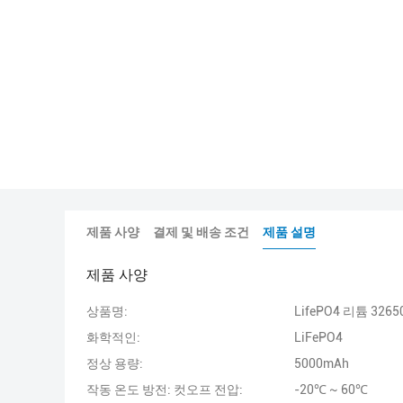
제품 사양
결제 및 배송 조건
제품 설명
제품 사양
상품명:
LifePO4 리튬 326
화학적인:
LiFePO4
정상 용량:
5000mAh
작동 온도 방전: 컷오프 전압:
-20℃ ~ 60℃