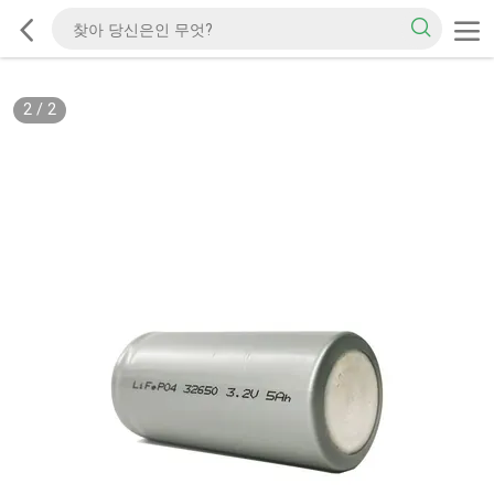
2
/
2