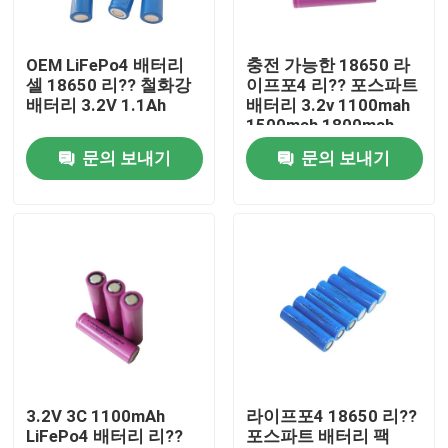
회사 소개
OEM LiFePo4 배터리
충전 가능한 18650 라
셀 18650 리?? 철화강
이프포4 리?? 포스파트
배터리 3.2V 1.1Ah
배터리 3.2v 1100mah
공장 투어
1500mah 1800mah
문의 보내기
문의 보내기
품질 관리
연락처
뉴스
모든 케이스
3.2V 3C 1100mAh
라이프포4 18650 리??
LiFePo4 배터리 리??
포스파트 배터리 팩
리튬 이온 라이프포4 전지