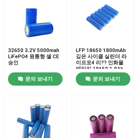
32650 3.2V 5000mah
LFP 18650 1800mAh
LiFePO4 원통형 셀 CE
깊은 사이클 실린더 라
승인
이프포4 리?? 인화물
배터리 18650 1.8Ah
3.2v
문의 보내기
문의 보내기
홈
제품 소개
VR 쇼