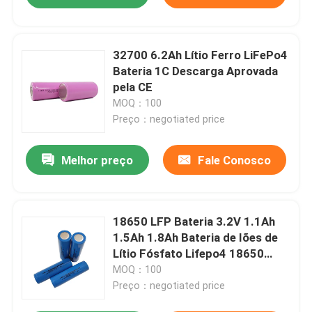
32700 6.2Ah Lítio Ferro LiFePo4
Bateria 1C Descarga Aprovada
pela CE
MOQ：100
Preço：negotiated price
Melhor preço
Fale Conosco
18650 LFP Bateria 3.2V 1.1Ah
1.5Ah 1.8Ah Bateria de Iões de
Lítio Fósfato Lifepo4 18650
Bateria de Iões de Lítio
MOQ：100
Preço：negotiated price