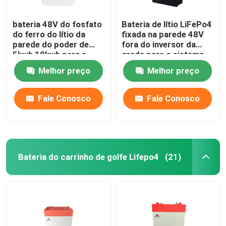
bateria 48V do fosfato
Bateria de lítio LiFePo4
do ferro do lítio da
fixada na parede 48V
parede do poder de
fora do inversor da
5kwh 10kwh para a
grade para o sistema
central elétrica da
das energias solares
Melhor preço
Melhor preço
casa
da casa
Fale Conosco
Fale Conosco
Bateria do carrinho de golfe Lifepo4
(21)