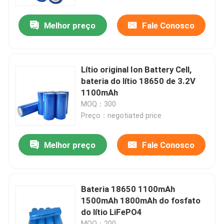
Melhor preço
Fale Conosco
Quem Somos
Fábrica
Lítio original Ion Battery Cell,
bateria do lítio 18650 de 3.2V
Controle de Qualidade
1100mAh
MOQ：300
Preço：negotiated price
Fale Conosco
Melhor preço
Fale Conosco
notícias
Todos os casos
Bateria 18650 1100mAh
1500mAh 1800mAh do fosfato
do lítio LiFePO4
Bateria do íon LiFePO4 do lítio
MOQ：200