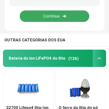
bloco da bateria de 48V LiFePO4
bateria de lítio fixada na parede
OUTRAS CATEGORIAS DOS EUA
Fora do inversor híbrido solar da grade
estação de energia portátil
Bateria do íon LiFePO4 do lítio
(126)
32700 Lifepo4 lítio Ion
O ferro do lítio do pó