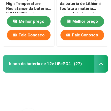
High Temperature
da bateria de Lithiumi
Resistance da bateria
fosfata a matéria
3,2 V 6000mah
prima da bateria de
lítio do pó LiFePO4
Melhor preço
Melhor preço
Fale Conosco
Fale Conosco
bloco da bateria de 12v LiFePO4
(27)