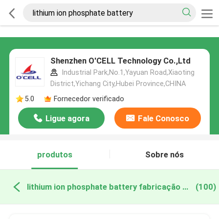
Shenzhen O'CELL Technology Co.,Ltd
Industrial Park,No.1,Yayuan Road,Xiaoting
District,Yichang City,Hubei Province,CHINA
5.0
Fornecedor verificado
Ligue agora
Fale Conosco
produtos
Sobre nós
lithium ion phosphate battery fabricação online
(100)