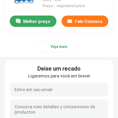
Preço：negotiated price
bloco da bateria de 12v LiFePO4
Melhor preço
Fale Conosco
bloco da bateria de 24v Lifepo4
Veja mais
Bateria da energia da casa
Bateria do carrinho de golfe Lifepo4
Deixe um recado
Ligaremos para você em breve!
Bateria do rv LiFePo4
Pilha do fosfato do lítio
bateria pequena do lipo