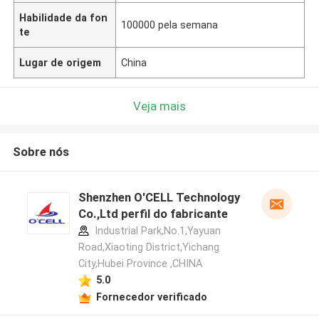
Habilidade da fon
100000 pela semana
te
Lugar de origem
China
Veja mais
Sobre nós
Shenzhen O'CELL Technology
Co.,Ltd perfil do fabricante
Industrial Park,No.1,Yayuan
Road,Xiaoting District,Yichang
City,Hubei Province ,CHINA
5.0
Fornecedor verificado