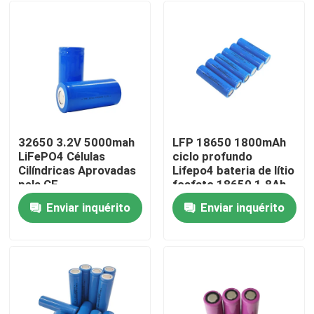
32650 3.2V 5000mah
LFP 18650 1800mAh
LiFePO4 Células
ciclo profundo
Cilíndricas Aprovadas
Lifepo4 bateria de lítio
pela CE
fosfato 18650 1.8Ah
3.2v
Enviar inquérito
Enviar inquérito
Casa
Produtos
Show de RV