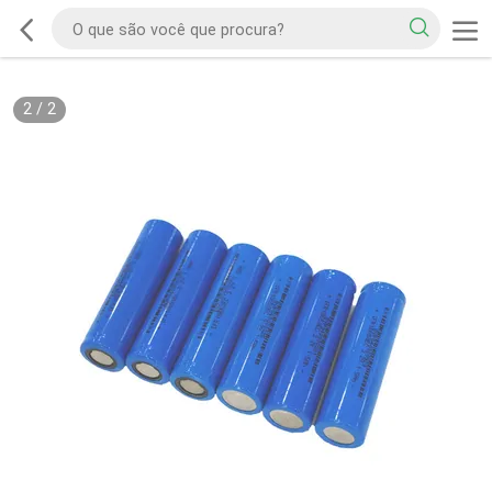
2
/
2