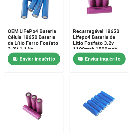
Quem Somos
OEM LiFePo4 Bateria
Recarregável 18650
Fábrica
Célula 18650 Bateria
Lifepo4 Bateria de
de Lítio Ferro Fosfato
Lítio Fosfato 3.2v
3.2V 1.1Ah
1100mah 1500mah
Controle de Qualidade
1800mah
Enviar inquérito
Enviar inquérito
Fale Conosco
notícias
Todos os casos
Bateria do íon LiFePO4 do lítio