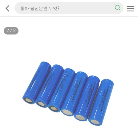
2
/
2