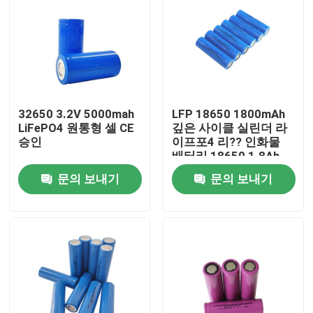
32650 3.2V 5000mah
LFP 18650 1800mAh
LiFePO4 원통형 셀 CE
깊은 사이클 실린더 라
승인
이프포4 리?? 인화물
배터리 18650 1.8Ah
3.2v
문의 보내기
문의 보내기
홈
제품 소개
VR 쇼