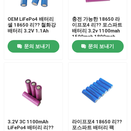
회사 소개
OEM LiFePo4 배터리
충전 가능한 18650 라
셀 18650 리?? 철화강
이프포4 리?? 포스파트
배터리 3.2V 1.1Ah
배터리 3.2v 1100mah
공장 투어
1500mah 1800mah
문의 보내기
문의 보내기
품질 관리
연락처
뉴스
모든 케이스
3.2V 3C 1100mAh
라이프포4 18650 리??
LiFePo4 배터리 리??
포스파트 배터리 팩
리튬 이온 라이프포4 전지