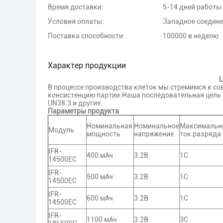
Время доставки:
5-14 дней работы
Условия оплаты:
Западное соедин
Поставка способности:
100000 в неделю
Характер продукции
L
В процессе производства клеток мы стремимся к с
консистенцию партии.Наша последовательная цель 
UN38.3 и другие.
Параметры продукта
Номинальная
Номинальное
Максимальн
Модуль
мощность
напряжение
ток разряда
IFR-
400 мАч
3.2В
1С
14500EC
IFR-
500 мАч
3.2В
1С
14500EC
IFR-
600 мАч
3.2В
1С
14500EC
IFR-
1100 мАч
3.2В
3С