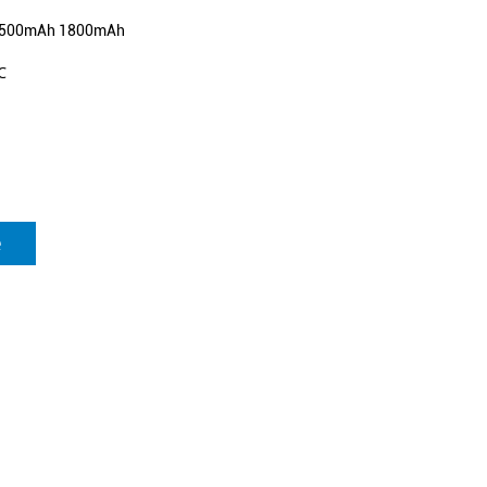
500mAh 1800mAh
℃
е