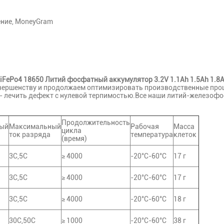
ение, MoneyGram
iFePo4 18650 Литий фосфатный аккумулятор 3.2V 1.1Ah 1.5Ah 1.8
овершенству и продолжаем оптимизировать производственные проц
- лечить дефект с нулевой терпимостью.Все наши литий-железофо
Продолжительность
ый
Максимальный
Рабочая
Масса
цикла
ток разряда
температура
клеток
(время)
3C,5C
≥ 4000
-20°C-60°C
17 г
3C,5C
≥ 4000
-20°C-60°C
17 г
3C,5C
≥ 4000
-20°C-60°C
18 г
30C,50C
≥ 1000
-20°C-60°C
38 г