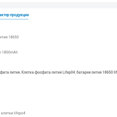
актер продукции
лития 18650
h 1800mAh
сфата лития
,
Клетка фосфата лития Lifep04
,
батарея лития 18650 li
клетки lifepo4