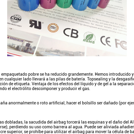
el empaquetado pobre se ha reducido grandemente. Hemos introducido y
en cualquier lado llevará a las pilas de batería. Topsealing y la desga
ión de etiqueta. Ventaja de los efectos del líquido y de gel a la separ
iendo el electrólito descomponer y producir el gas.
daña anormalmente o roto artificial, hacer el bolsillo ser dañado (por eje
s dobladas, la sacudida del airbag torcerá las esquinas y el daño del Al
rse), perdiendo su uso como barrera al agua. Puede ser aliviada añadie
re superior, se prohíbe para utilizar el airbag para mover la célula de b