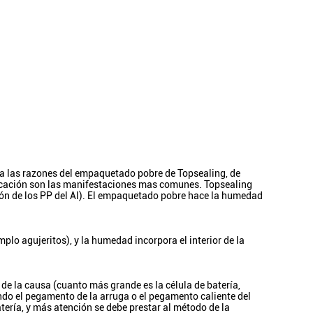
a las razones del empaquetado pobre de Topsealing, de
sificación son las manifestaciones mas comunes. Topsealing
ación de los PP del Al). El empaquetado pobre hace la humedad
mplo agujeritos), y la humedad incorpora el interior de la
 de la causa (cuanto más grande es la célula de batería,
ndo el pegamento de la arruga o el pegamento caliente del
atería, y más atención se debe prestar al método de la