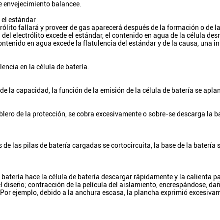
de envejecimiento balancee.
 el estándar
trólito fallará y proveer de gas aparecerá después de la formación o de l
 del electrólito excede el estándar, el contenido en agua de la célula d
ontenido en agua excede la flatulencia del estándar y de la causa, una i
lencia en la célula de batería.
de la capacidad, la función de la emisión de la célula de batería se apl
lero de la protección, se cobra excesivamente o sobre-se descarga la base
de las pilas de batería cargadas se cortocircuita, la base de la batería 
e batería hace la célula de batería descargar rápidamente y la calienta 
 diseño; contracción de la película del aislamiento, encrespándose, dañ
 Por ejemplo, debido a la anchura escasa, la plancha exprimió excesivame