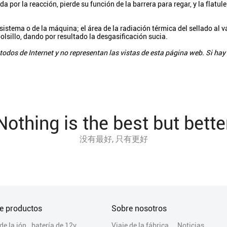
 por la reacción, pierde su función de la barrera para regar, y la flatul
istema o de la máquina; el área de la radiación térmica del sellado al
olsillo, dando por resultado la desgasificación sucia.
dos de Internet y no representan las vistas de esta página web. Si hay 
Nothing is the best but bette
没有最好, 只有更好
de productos
Sobre nosotros
de la ión
batería de 12v
Viaje de la fábrica
Noticias