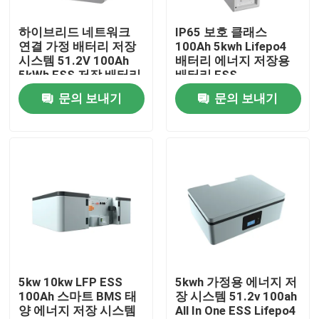
하이브리드 네트워크
IP65 보호 클래스
회사 소개
연결 가정 배터리 저장
100Ah 5kwh Lifepo4
시스템 51.2V 100Ah
배터리 에너지 저장용
5kWh ESS 저장 배터리
배터리 ESS
공장 투어
문의 보내기
문의 보내기
품질 관리
연락처
뉴스
모든 케이스
5kw 10kw LFP ESS
5kwh 가정용 에너지 저
100Ah 스마트 BMS 태
장 시스템 51.2v 100ah
양 에너지 저장 시스템
All In One ESS Lifepo4
리튬 이온 라이프포4 전지