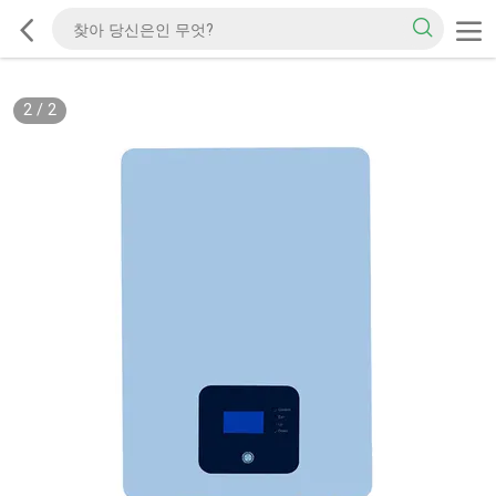
2
/
2