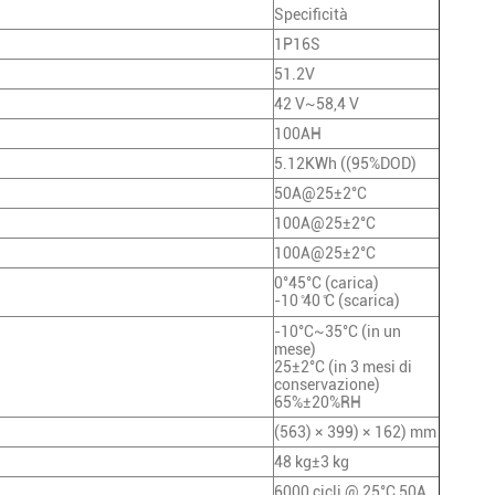
Specificità
1P16S
51.2V
42 V~58,4 V
100AH
5.12KWh ((95%DOD)
50A@25±2°C
100A@25±2°C
100A@25±2°C
0°45°C (carica)
-10 ̊40 ̊C (scarica)
-10°C~35°C (in un
mese)
25±2°C (in 3 mesi di
conservazione)
65%±20%RH
(563) × 399) × 162) mm
48 kg±3 kg
6000 cicli @ 25°C 50A