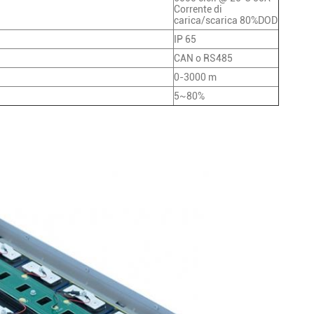
Corrente di
carica/scarica 80%DOD
IP 65
CAN o RS485
0-3000 m
5~80%