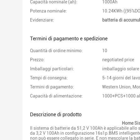
Capacità nominale (ah):
1000Ah
Potenza nominale:
10.24KWh ((95%D
Evidenziare:
batteria di accumu
Termini di pagamento e spedizione
Quantità di ordine minimo:
10
Prezzo:
negotiated price
Imballaggi particolari:
imballaggio solare 
Tempi di consegna:
5-14 giorni del lav
Termini di pagamento:
Western Union, M
Capacità di alimentazione:
1000+PCS+1000 al
Descrizione di prodotto
Home Sist
Il sistema di batterie da 51,2 V 100Ah è applicabile allo
da 3,2 V 100Ah in configurazione 16s1p.BMS intelligente 
non può essere collegato in serie. E non mescolare la bat