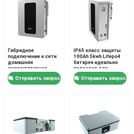
О Компании
Наша фабрика
Гибридное
IP65 класс защиты
контроль качества
подключение к сети
100Ah 5kwh Lifepo4
домашняя
батарея идеально
аккумуляторная
подходит для
контактные данные
система 51.2V 100Ah
хранения энергии
Отправить запрос
Отправить запрос
5kWh ESS
батарея ESS
аккумулятор
Новости
Все случаи
Батарея иона LiFePO4 лития