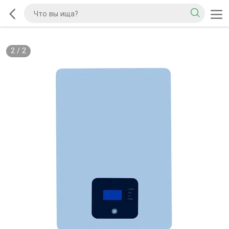
2
/
2