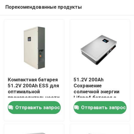
Порекомендованные продукты
Компактная батарея
51.2V 200Ah
51.2V 200Ah ESS для
Сохранение
оптимальной
солнечной энергии
Главная страница
производительности
Lifepo4 батарея с
номинальной
Отправить запрос
Отправить запрос
мощностью
Продукция
10,24KWh 95%DOD
VR - шоу