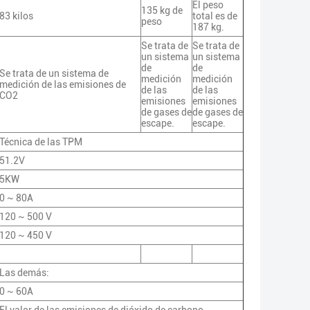
El peso
135 kg de
83 kilos
total es de
peso
187 kg.
Se trata de
Se trata de
un sistema
un sistema
de
de
Se trata de un sistema de
medición
medición
medición de las emisiones de
de las
de las
CO2
emisiones
emisiones
de gases de
de gases de
escape.
escape.
Técnica de las TPM
51.2V
5KW
0 ~ 80A
120 ~ 500 V
120 ~ 450 V
Las demás:
0 ~ 60A