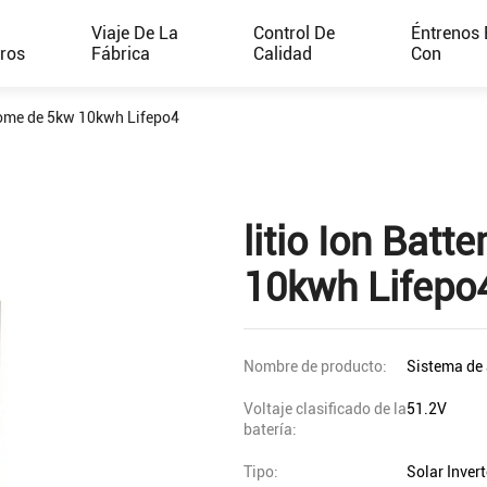
e
Viaje De La
Control De
Éntrenos 
ros
Fábrica
Calidad
Con
 Home de 5kw 10kwh Lifepo4
litio Ion Bat
10kwh Lifepo
Nombre de producto:
Sistema de 
Voltaje clasificado de la
51.2V
batería:
Tipo:
Solar Invert