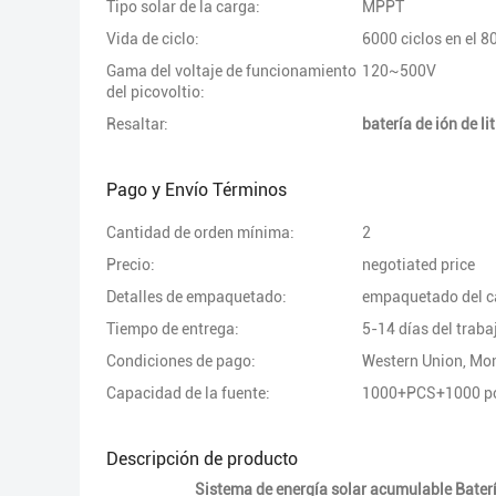
Tipo solar de la carga:
MPPT
Vida de ciclo:
6000 ciclos en el 
Gama del voltaje de funcionamiento
120~500V
del picovoltio:
Resaltar:
batería de ión de li
Pago y Envío Términos
Cantidad de orden mínima:
2
Precio:
negotiated price
Detalles de empaquetado:
empaquetado del car
Tiempo de entrega:
5-14 días del traba
Condiciones de pago:
Western Union, M
Capacidad de la fuente:
1000+PCS+1000 p
Descripción de producto
Sistema de energía solar acumulable Bater