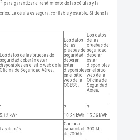
 para garantizar el rendimiento de las células y la
nes. La célula es segura, confiable y estable. Si tiene la
Los datos
Los datos
de las
de las
pruebas de
pruebas de
seguridad
Los datos de las pruebas de
seguridad
deberán
seguridad deberán estar
deberán
estar
disponibles en el sitio web de la
estar
disponibles
Oficina de Seguridad Aérea.
disponibles
en el sitio
en el sitio
web de la
web de la
Oficina de
OCESS.
Seguridad
Aérea.
1
2
3
5.12 kWh
10.24 kWh
15.36 kWh
Con una
Las demás:
capacidad
300 Ah
de 200Ah