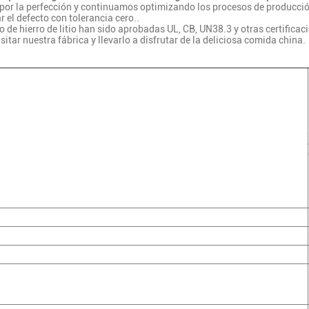
 por la perfección y continuamos optimizando los procesos de producción
r el defecto con tolerancia cero..
 de hierro de litio han sido aprobadas UL, CB, UN38.3 y otras certificacio
itar nuestra fábrica y llevarlo a disfrutar de la deliciosa comida china.