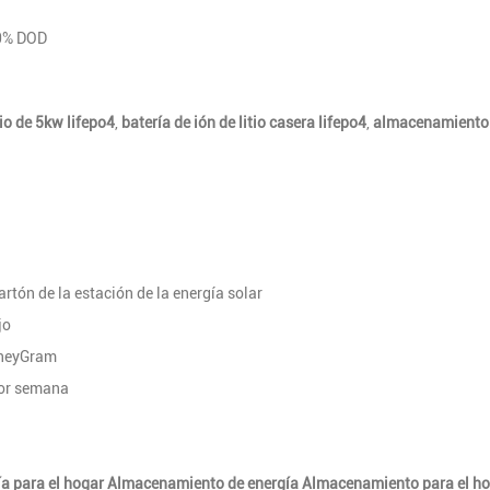
80% DOD
tio de 5kw lifepo4
,
batería de ión de litio casera lifepo4
,
almacenamiento d
tón de la estación de la energía solar
jo
oneyGram
or semana
ía para el hogar Almacenamiento de energía Almacenamiento para el hog