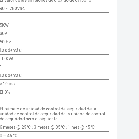
El valor de las emisiones de dióxido de carbono
90 ~ 280Vac
5KW
30A
50 Hz
Las demás:
10 KVA
1
Las demás:
< 10 ms
El 3%
El número de unidad de control de seguridad de la
unidad de control de seguridad de la unidad de control
de seguridad será el siguiente:
6 meses @ 25°C ; 3 meses @ 35°C ; 1 mes @ 45°C
0 ~ 45 °C