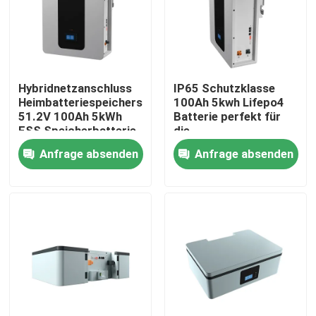
Über uns
Fabrik Tour
Hybridnetzanschluss
IP65 Schutzklasse
Heimbatteriespeichersystem
100Ah 5kwh Lifepo4
51.2V 100Ah 5kWh
Batterie perfekt für
Qualitätskontrolle
ESS Speicherbatterie
die
Energiespeicherung
Anfrage absenden
Anfrage absenden
Batterie ESS
Kontakt
Nachrichten
Alle Fälle
Batterie des Lithium-Ionlifepo4