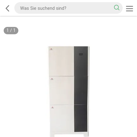
1
/
1