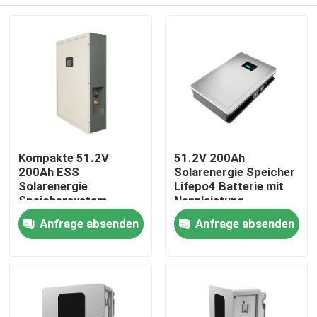
Kompakte 51.2V
51.2V 200Ah
200Ah ESS
Solarenergie Speicher
Solarenergie
Lifepo4 Batterie mit
Speichersystem
Nennleistung
Batterie für optimale
10,24KWh 95%DOD
Startseite
Anfrage absenden
Anfrage absenden
Leistung
Produkte
VR Show