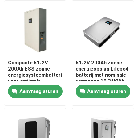
Compacte 51.2V
51.2V 200Ah zonne-
200Ah ESS zonne-
energieopslag Lifepo4
energiesysteembatterij
batterij met nominale
voor optimale
vermogen 10,24KWh
prestaties
95%DOD
Aanvraag sturen
Aanvraag sturen
Thuis
Producten
VR-show