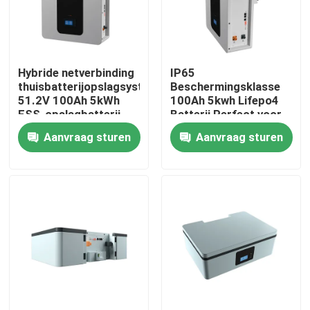
Over ons
Hybride netverbinding
IP65
Fabrieksreis
thuisbatterijopslagsysteem
Beschermingsklasse
51.2V 100Ah 5kWh
100Ah 5kwh Lifepo4
ESS-opslagbatterij
Batterij Perfect voor
Kwaliteitscontrole
energieopslagbatterij
Aanvraag sturen
Aanvraag sturen
ESS
Contacteer ons
nieuws
Alle Gevallen
Lithium Ionenlifepo4 Batterij