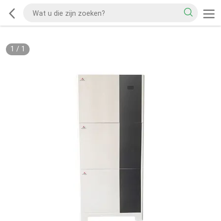
1
/
1