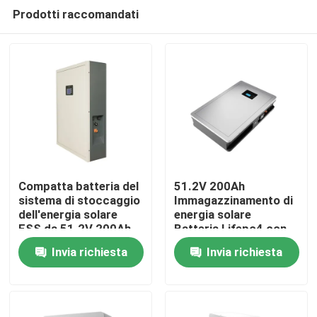
Prodotti raccomandati
Compatta batteria del
51.2V 200Ah
sistema di stoccaggio
Immagazzinamento di
dell'energia solare
energia solare
Casa
ESS da 51.2V 200Ah
Batteria Lifepo4 con
per prestazioni
potenza nominale
Invia richiesta
Invia richiesta
ottimali
10.24KWh 95%DOD
Prodotti
Mostra VR