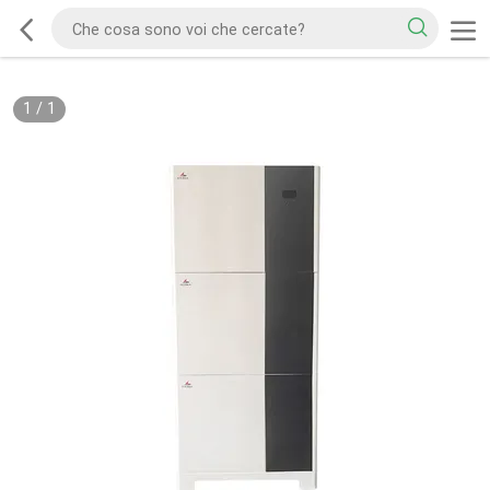
1
/
1