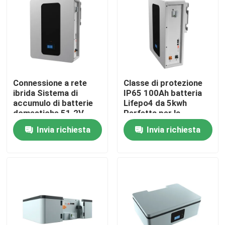
Chi siamo
Fatory Tour
Connessione a rete
Classe di protezione
Controllo di qualità
ibrida Sistema di
IP65 100Ah batteria
accumulo di batterie
Lifepo4 da 5kwh
domestiche 51.2V
Perfetta per la
100Ah 5kWh Batteria
conservazione
Contattaci
Invia richiesta
Invia richiesta
di accumulo ESS
dell'energia batteria
ESS
notizie
Tutti i casi
Batteria dello ione LiFePO4 del litio